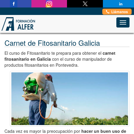
Estas en:
Inicio
→
Carnés y Certificados Profesionales
→
Fitosanitario
Llámanos
Toggl
navig
Carnet de Fitosanitario Galicia
El curso de Fitosanitario te prepara para obtener el
carnet
fitosanitario en Galicia
con el curso de manipulador de
productos fitosanitarios en Pontevedra.
Cada vez es mayor la preocupación por
hacer un buen uso de