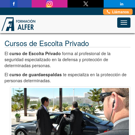
Estas en:
Inicio
→
Seguridad Privada
→
Escolta Privado
Llámanos
Toggl
navig
Cursos de Escolta Privado
El
curso de Escolta Privado
forma al profesional de la
seguridad especializado en la defensa y protección de
determinadas personas.
El
curso de guardaespaldas
te especializa en la protección de
personas determinadas.