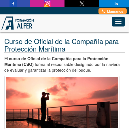
Estas en:
Inicio
→
Formación Marítima Profesional
→
Llámanos
Oficial de la Compañía para Protección Marítima
Toggl
navig
Curso de Oficial de la Compañía para
Protección Marítima
El
curso de Oficial de la Compañía para la Protección
Marítima (CSO)
forma al responsable designado por la naviera
de evaluar y garantizar la protección del buque.