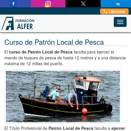
Estas en:
Inicio
→
Formación Marítima Profesional
→
Llámanos
Patrón Local de Pesca
Toggl
navig
Curso de Patrón Local de Pesca
El
curso de Patrón Local de Pesca
faculta para ejercer el
mando de buques de pesca de hasta 12 metros y a una distancia
máxima de 12 millas del puerto.
El Título Profesional de
Patrón Local de Pesca
faculta a
ejercer