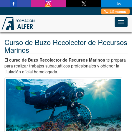
Estas en:
Inicio
→
Formación Marítima Profesional
→
Llámanos
Buzo Recolector de Recursos Marinos
Toggl
navig
Curso de Buzo Recolector de Recursos
Marinos
El
curso de Buzo Recolector de Recursos Marinos
te prepara
para realizar trabajos subacuáticos profesionales y obtener la
titulación oficial homologada.