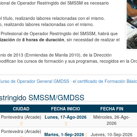
fesional de Operador Restringido del SMSSM es necesario
l título, realizando labores relacionadas con el mismo.
lo, realizando labores relacionadas con el mismo.
o Profesional de Operador Restringido del SMSSM, habrá que
ización
de
8 horas de duración
, sin necesidad de realizar el
Junio de 2013 (Enmiendas de Manila 2010), de la Dirección
 modifican los cursos de formación y sus programas, recogidos en la 
Curso de Operador General GMDSS
·
el certificado de Formación Bási
Restringido SMSSM/GMDSS
CIUDAD
FECHA INICIO
FECHA FIN
Pontevedra (Arcade)
Lunes, 17-Ago-2026
Miércoles, 26-Ago-
2026
Pontevedra (Arcade)
Martes, 1-Sep-2026
Jueves, 10-Sep-2026