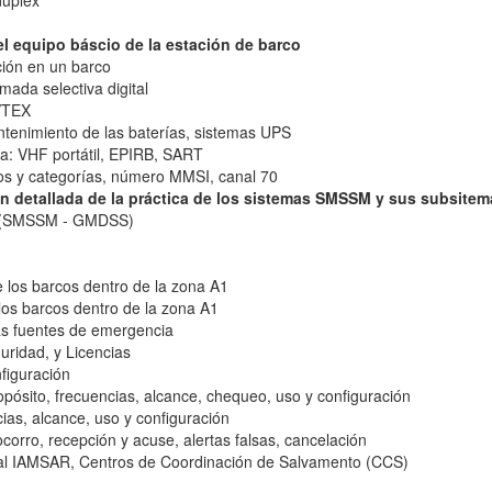
dúplex
l equipo báscio de la estación de barco
ción en un barco
mada selectiva digital
AVTEX
antenimiento de las baterías, sistemas UPS
a: VHF portátil, EPIRB, SART
pos y categorías, número MMSI, canal 70
 detallada de la práctica de los sistemas SMSSM y sus subsitem
ma (SMSSM - GMDSS)
e los barcos dentro de la zona A1
los barcos dentro de la zona A1
las fuentes de emergencia
uridad, y Licencias
figuración
sito, frecuencias, alcance, chequeo, uso y configuración
as, alcance, uso y configuración
orro, recepción y acuse, alertas falsas, cancelación
l IAMSAR, Centros de Coordinación de Salvamento (CCS)