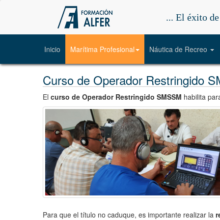
... El éxito d
(current)
Inicio
Marítima Profesional
Náutica de Recreo
Curso de Operador Restringid
El
curso de Operador Restringido SMSSM
habilita pa
Para que el título no caduque, es importante realizar la
r