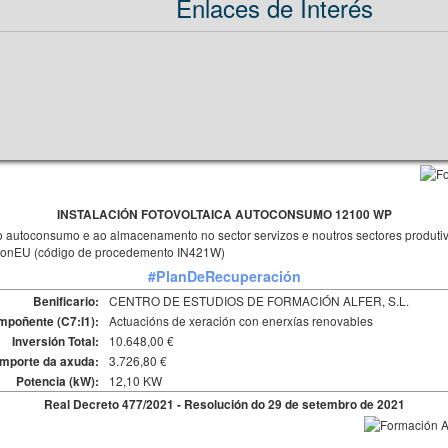
Enlaces de Interés
INSTALACIÓN FOTOVOLTAICA AUTOCONSUMO 12100 WP
 ao autoconsumo e ao almacenamento no sector servizos e noutros sectores produt
ationEU (código de procedemento IN421W)
#PlanDeRecuperación
CENTRO DE ESTUDIOS DE FORMACIÓN ALFER, S.L.
Benificario:
Actuacións de xeración con enerxías renovables
poñente (C7:I1):
10.648,00 €
Inversión Total:
3.726,80 €
Importe da axuda:
12,10 KW
Potencia (kW):
Real Decreto 477/2021 - Resolución do 29 de setembro de 2021