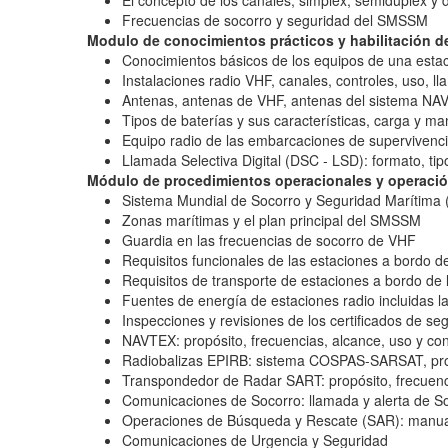
El concepto de los canales; simplex, semidúplex y 
Frecuencias de socorro y seguridad del SMSSM
Modulo de conocimientos prácticos y habilitación de
Conocimientos básicos de los equipos de una esta
Instalaciones radio VHF, canales, controles, uso, lla
Antenas, antenas de VHF, antenas del sistema N
Tipos de baterías y sus características, carga y m
Equipo radio de las embarcaciones de supervivenci
Llamada Selectiva Digital (DSC - LSD): formato, ti
Módulo de procedimientos operacionales y operación
Sistema Mundial de Socorro y Seguridad Maríti
Zonas marítimas y el plan principal del SMSSM
Guardia en las frecuencias de socorro de VHF
Requisitos funcionales de las estaciones a bordo d
Requisitos de transporte de estaciones a bordo de 
Fuentes de energía de estaciones radio incluidas 
Inspecciones y revisiones de los certificados de seg
NAVTEX: propósito, frecuencias, alcance, uso y con
Radiobalizas EPIRB: sistema COSPAS-SARSAT, propó
Transpondedor de Radar SART: propósito, frecuenci
Comunicaciones de Socorro: llamada y alerta de Soc
Operaciones de Búsqueda y Rescate (SAR): manua
Comunicaciones de Urgencia y Seguridad