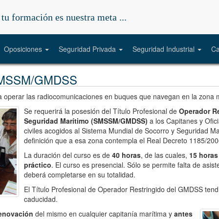
e tu formación es nuestra meta ...
Oposiciones
Seguridad Privada
Seguridad Industrial
Ca
o SMSSM/GMDSS
ra operar las radiocomunicaciones en buques que navegan en la zona 
Se requerirá la posesión del Título Profesional de
Operador Re
Seguridad Marítimo (SMSSM/GMDSS)
a los Capitanes y Ofi
civiles acogidos al Sistema Mundial de Socorro y Seguridad Ma
definición que a esa zona contempla el Real Decreto 1185/200
La duración del curso es de
40 horas
, de las cuales,
15 horas
práctico
. El curso es presencial. Sólo se permite falta de asis
deberá completarse en su totalidad.
El Título Profesional de Operador Restringido del GMDSS ten
caducidad.
enovación
del mismo en cualquier capitanía marítima y
antes